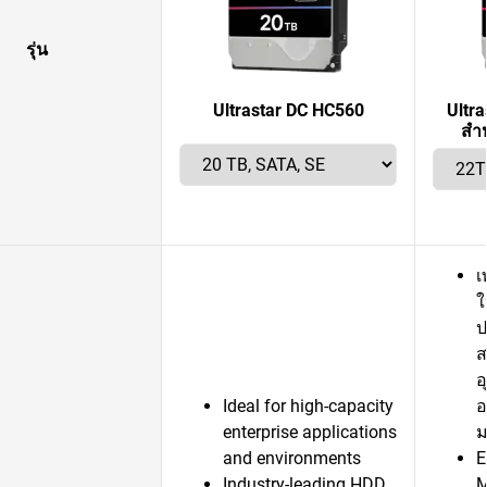
รุ่น
Ultrastar DC HC560
Ultr
สำห
เ
ใ
ป
ส
อ
Ideal for high-capacity
อ
enterprise applications
ม
and environments
E
Industry-leading HDD
M