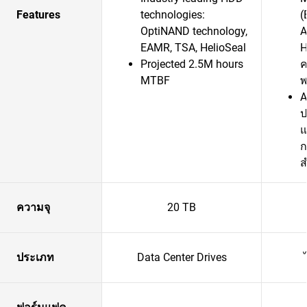
Features
technologies:
(
OptiNAND technology,
A
EAMR, TSA, HelioSeal
H
Projected 2.5M hours
ค
MTBF
พ
A
ป
แ
ก
ส
ความจุ
20 TB
ประเภท
Data Center Drives