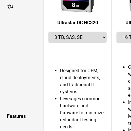
รุ่น
Ultrastar DC HC320
Ul
C
Designed for OEM,
w
cloud deployments,
c
and traditional IT
a
systems
e
Leverages common
I
hardware and
w
firmware to minimize
Features
M
redundant testing
t
needs
I