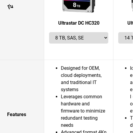
รุ่น
Ultrastar DC HC320
Ul
Designed for OEM,
I
cloud deployments,
e
and traditional IT
a
systems
e
Leverages common
l
hardware and
o
firmware to minimize
e
Features
redundant testing
T
needs
d
Advanced format 4Kn
m