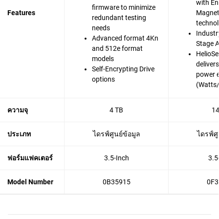
with En
firmware to minimize
Features
Magnet
redundant testing
techno
needs
Industry
Advanced format 4Kn
Stage A
and 512e format
HelioSe
models
deliver
Self-Encrypting Drive
power e
options
(Watts
ความจุ
4 TB
14
ประเภท
ไดรฟ์ศูนย์ข้อมูล
ไดรฟ์ศู
ฟอร์มแฟคเตอร์
3.5-Inch
3.5
Model Number
0B35915
0F3