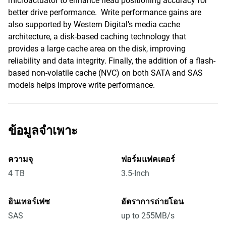
microactuator to enhance head positioning accuracy for
better drive performance. Write performance gains are
also supported by Western Digital’s media cache
architecture, a disk-based caching technology that
provides a large cache area on the disk, improving
reliability and data integrity. Finally, the addition of a flash-
based non-volatile cache (NVC) on both SATA and SAS
models helps improve write performance.
ข้อมูลจำเพาะ
ความจุ
ฟอร์มแฟคเตอร์
4 TB
3.5-Inch
อินเทอร์เฟซ
อัตราการถ่ายโอน
SAS
up to 255MB/s