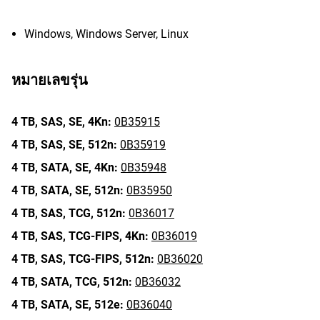
Windows, Windows Server, Linux
หมายเลขรุ่น
4 TB,
SAS,
SE,
4Kn:
0B35915
4 TB,
SAS,
SE,
512n:
0B35919
4 TB,
SATA,
SE,
4Kn:
0B35948
4 TB,
SATA,
SE,
512n:
0B35950
4 TB,
SAS,
TCG,
512n:
0B36017
4 TB,
SAS,
TCG-FIPS,
4Kn:
0B36019
4 TB,
SAS,
TCG-FIPS,
512n:
0B36020
4 TB,
SATA,
TCG,
512n:
0B36032
4 TB,
SATA,
SE,
512e:
0B36040