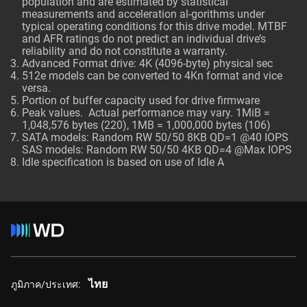
population and are estimated by statistical
measurements and acceleration al-gorithms under
typical operating conditions for this drive model. MTBF
and AFR ratings do not predict an individual drive’s
reliability and do not constitute a warranty.
Advanced Format drive: 4K (4096-byte) physical sec
512e models can be converted to 4Kn format and vice
versa.
Portion of buffer capacity used for drive firmware
Peak values. Actual performance may vary. 1MiB =
1,048,576 bytes (220), 1MB = 1,000,000 bytes (106)
SATA models: Random RW 50/50 8KB QD=1 @40 IOPS
SAS models: Random RW 50/50 4KB QD=4 @Max IOPS
Idle specification is based on use of Idle A
ไทย
ภูมิภาค/ประเทศ: