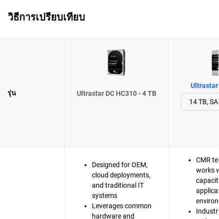
วิธีการเปรียบเทียบ
Ultrasta
รุ่น
Ultrastar DC HC310 - 4 TB
CMR te
Designed for OEM,
works w
cloud deployments,
capacit
and traditional IT
applica
systems
enviro
Leverages common
Industr
hardware and