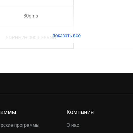
30gms
показать все
SDPHH2H-0000-GBRNN
раммы
Компания
ерские программы
О нас