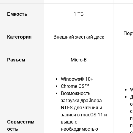
Емкость
1 ТБ
Пор
Категория
Внешний жесткий диск
Разъем
Micro-B
Windows® 10+
Chrome OS™
W
Возможность
Д
загрузки драйвера
о
NTFS для чтения и
с
записи в macOS 11 и
п
Совместим
выше с
п
ость
необходимостью
е