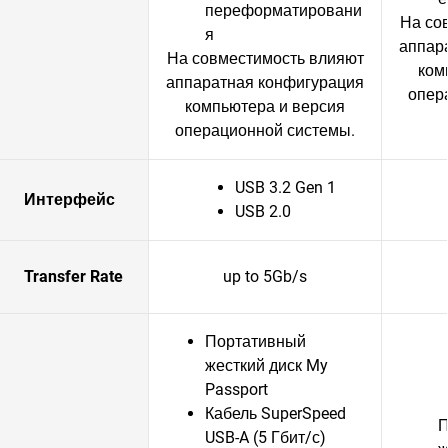
переформатировани
На со
я
аппар
На совместимость влияют
ком
аппаратная конфигурация
опер
компьютера и версия
операционной системы.
USB 3.2 Gen 1
Интерфейс
USB 2.0
Transfer Rate
up to 5Gb/s
Портативный
жесткий диск My
Passport
Кабель SuperSpeed
П
USB-A (5 Гбит/с)