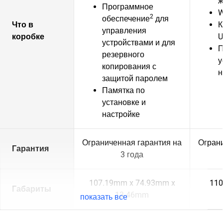
ж
Программное
W
2
обеспечение
для
Что в
К
управления
коробке
U
устройствами и для
П
резервного
у
копирования с
н
защитой паролем
Памятка по
установке и
настройке
Ограниченная гарантия на
Ограни
Гарантия
3 года
107.19mm x 74.93mm x
110
Габариты
13.46mm
показать все