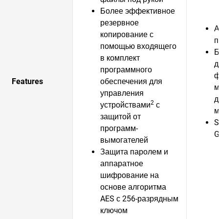
Более эффективное
резервное
А
копирование с
п
помощью входящего
Б
в комплект
д
программного
ф
Features
обеспечения для
м
управления
д
2
устройствами
с
м
защитой от
S
программ-
G
вымогателей
Защита паролем и
аппаратное
шифрование на
основе алгоритма
AES с 256-разрядным
ключом