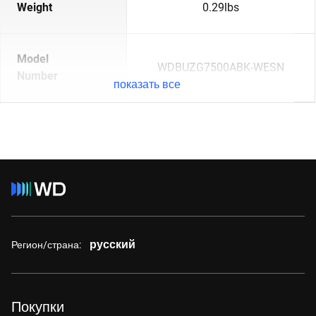
Weight
0.29lbs
Model
WDBUZG7500ABK-WESN
Number
показать все
русский
Регион/страна:
Покупки