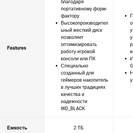
благодаря
портативному форм-
фактору
П
Высокопроизводител
о
ьный жесткий диск
у
позволяет
у
оптимизировать
р
Features
работу игровой
к
консоли или ПК
И
Специально
G
созданный для
Н
геймеров накопитель
у
в лучших традициях
качества и
надежности
WD_BLACK
Емкость
2 ТБ