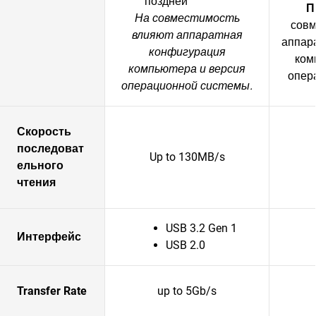
поздней
П
На совместимость
совм
влияют аппаратная
аппар
конфигурация
ком
компьютера и версия
опер
операционной системы.
Скорость
последоват
Up to 130MB/s
ельного
чтения
USB 3.2 Gen 1
Интерфейс
USB 2.0
Transfer Rate
up to 5Gb/s