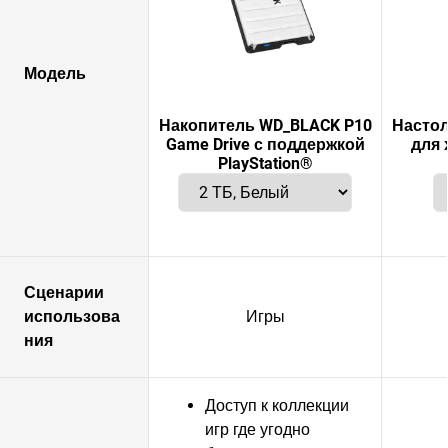
Модель
Накопитель WD_BLACK P10
Настол
Game Drive с поддержкой
для 
PlayStation®
Сценарии
использова
Игры
ния
Доступ к коллекции
игр где угодно