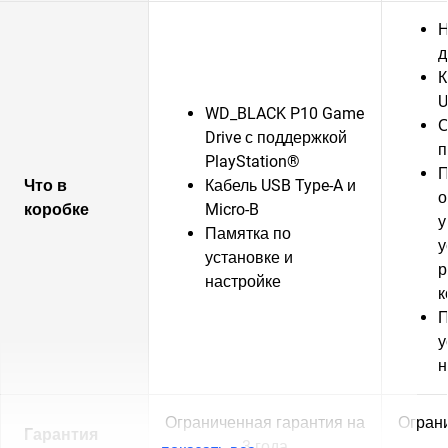
Н
д
К
U
WD_BLACK P10 Game
С
Drive с поддержкой
п
PlayStation®
П
Что в
Кабель USB Type-A и
о
коробке
Micro-B
у
Памятка по
у
установке и
р
настройке
к
П
у
н
Ограниченная гарантия на
Ограни
Гарантия
3 года