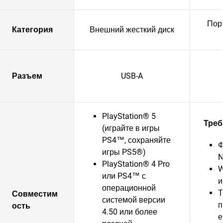
Пор
Категория
Внешний жесткий диск
Разъем
USB-A
PlayStation® 5
Треб
(играйте в игры
PS4™, сохраняйте
Ф
игры PS5®)
N
PlayStation® 4 Pro
W
или PS4™ с
и
операционной
Т
Совместим
системой версии
п
ость
4.50 или более
е