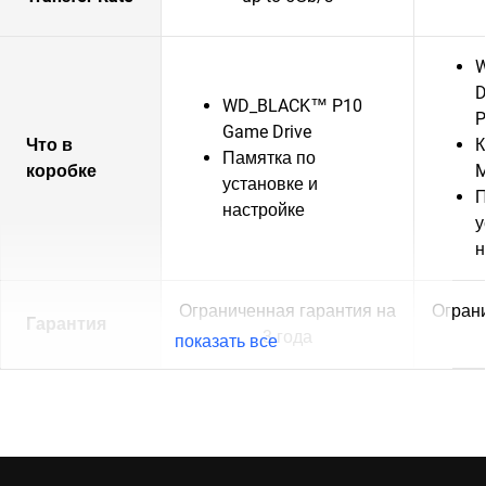
W
D
WD_BLACK™ P10
P
Game Drive
Что в
К
Памятка по
коробке
M
установке и
П
настройке
у
н
Ограниченная гарантия на
Ограни
Гарантия
3 года
показать все