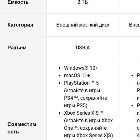
Емкость
2 ТБ
Категория
Внешний жесткий диск
Внеш
Разъем
USB-A
Windows® 10+
macOS 11+
P
PlayStation™ 5
(
(играйте в игры
P
PS4™, сохраняйте
и
игры PS5)
P
Xbox Series X|S™
и
(играйте в игры Xbox
о
Совместим
One™, сохраняйте
с
ость
игры Xbox Series X|S)
4