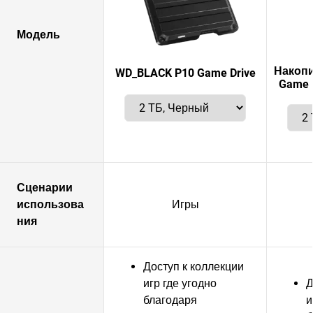
Модель
Накопи
WD_BLACK P10 Game Drive
Game 
Сценарии
использова
Игры
ния
Доступ к коллекции
игр где угодно
Д
благодаря
и