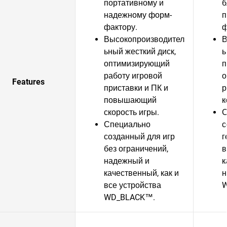
портативному и
б
надежному форм-
п
фактору.
ф
Высокопроизводител
В
ьный жесткий диск,
ь
оптимизирующий
п
работу игровой
о
Features
приставки и ПК и
р
повышающий
к
скорость игры.
С
Специально
с
созданный для игр
г
без ограничений,
в
надежный и
к
качественный, как и
н
все устройства
WD_BLACK™.