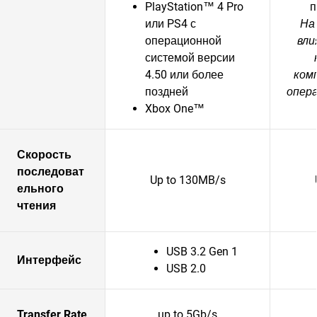
PlayStation™ 4 Pro
п
или PS4 с
На
операционной
вли
системой версии
4.50 или более
ком
поздней
опер
Xbox One™
Скорость
последоват
Up to 130MB/s
ельного
чтения
USB 3.2 Gen 1
Интерфейс
USB 2.0
Transfer Rate
up to 5Gb/s