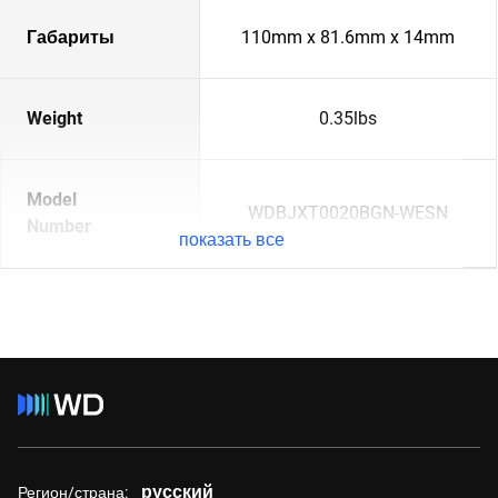
Габариты
110mm x 81.6mm x 14mm
Weight
0.35lbs
Model
WDBJXT0020BGN-WESN
Number
показать все
русский
Регион/страна: