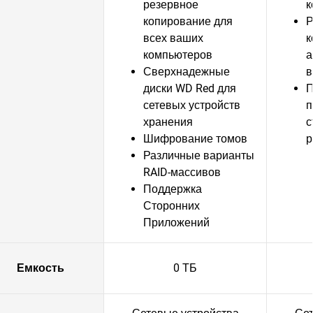
резервное
к
копирование для
Р
всех ваших
к
компьютеров
а
Сверхнадежные
в
диски WD Red для
П
сетевых устройств
п
хранения
с
Шифрование томов
р
Различные варианты
RAID-массивов
Поддержка
Сторонних
Приложений
Емкость
0 ТБ