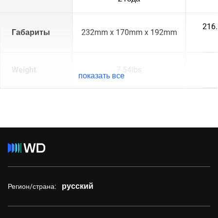
216
Габариты
232mm x 170mm x 192mm
Weight
7.54lbs
показать все
русский
Регион/страна: