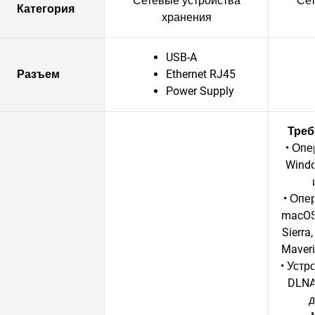
Сетевые устройства
Сет
Категория
хранения
USB-A
Разъем
Ethernet RJ45
Power Supply
Треб
• Опе
Windo
• Опе
macOS 
Sierra,
Maveri
• Устр
DLNA
д