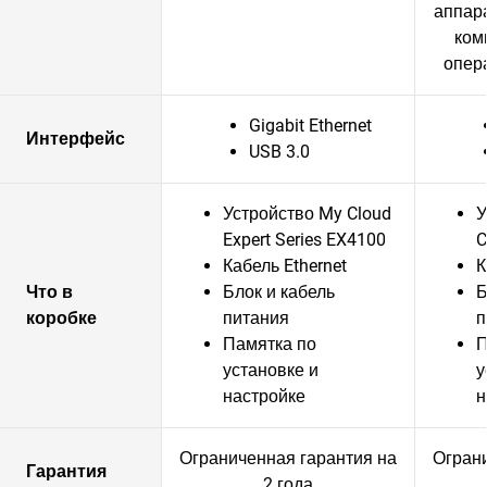
аппар
ком
опер
Gigabit Ethernet
Интерфейс
USB 3.0
Устройство My Cloud
У
Expert Series EX4100
C
Кабель Ethernet
К
Что в
Блок и кабель
Б
коробке
питания
п
Памятка по
П
установке и
у
настройке
н
Ограниченная гарантия на
Ограни
Гарантия
2 года