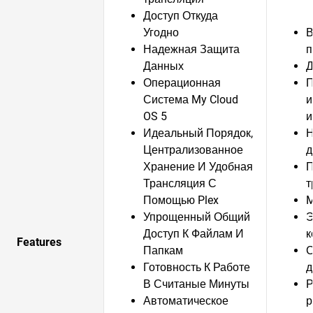
Доступ Откуда
Угодно
В
Надежная Защита
п
Данных
Д
Операционная
П
Система My Cloud
и
OS 5
и
Идеальный Порядок,
Н
Централизованное
д
Хранение И Удобная
П
Трансляция С
т
Помощью Plex
M
Упрощенный Общий
Э
Доступ К Файлам И
к
Features
Папкам
С
Готовность К Работе
д
В Считаные Минуты
Р
Автоматическое
р