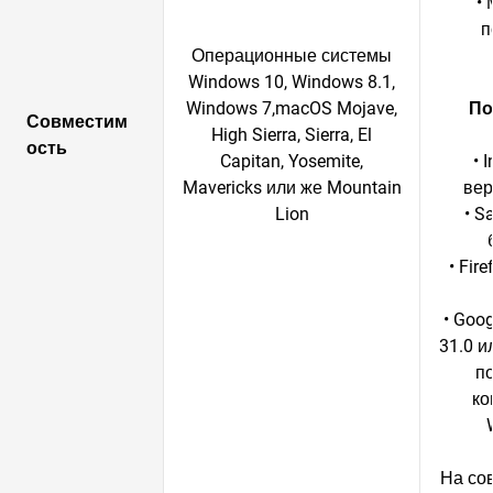
•
п
Операционные системы
Windows 10, Windows 8.1,
Windows 7,macOS Mojave,
По
Совместим
High Sierra, Sierra, El
ость
Capitan, Yosemite,
• 
Mavericks или же Mountain
вер
Lion
• S
• Fir
• Goo
31.0 и
п
ко
На со