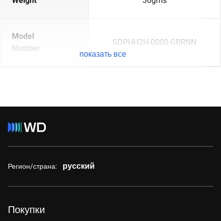
Weight
30gms
Model
SDPHH2H-0000-GBRNN
Number
показать все
русский
Регион/страна:
Покупки