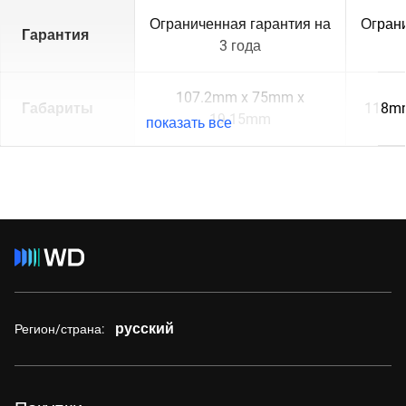
Ограниченная гарантия на
Ограни
Гарантия
3 года
107.2mm x 75mm x
Габариты
118mm
19.15mm
показать все
русский
Регион/страна: