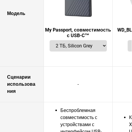
Модель
My Passport, совместимость
WD_BL
с USB-C™
Сценарии
использова
-
ния
Беспроблемная
совместимость с
К
устройствами с
X
интерфейсом USB-
U