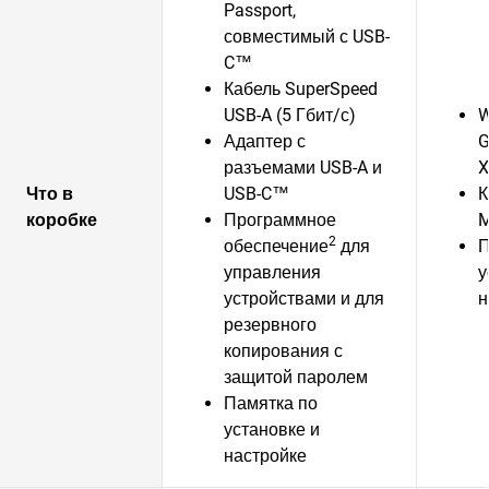
Passport,
совместимый с USB-
C™
Кабель SuperSpeed
USB-A (5 Гбит/с)
W
Адаптер с
G
разъемами USB-A и
Что в
USB-C™
К
коробке
Программное
M
2
обеспечение
для
П
управления
у
устройствами и для
н
резервного
копирования с
защитой паролем
Памятка по
установке и
настройке