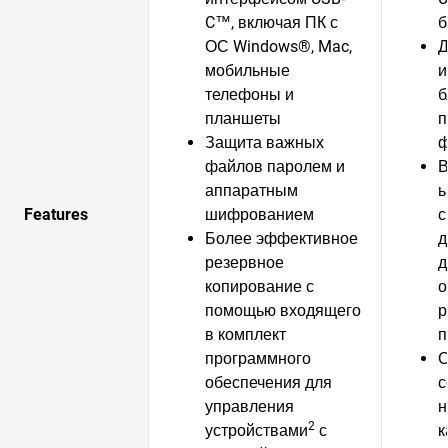
C™, включая ПК с
б
ОС Windows®, Mac,
Д
мобильные
и
телефоны и
б
планшеты
п
Защита важных
ф
файлов паролем и
В
аппаратным
ь
Features
шифрованием
с
Более эффективное
д
резервное
д
копирование с
о
помощью входящего
р
в комплект
п
программного
С
обеспечения для
с
управления
н
2
устройствами
с
к