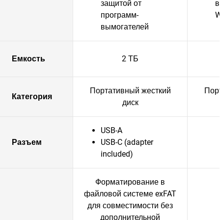
защитой от
в
программ-
W
вымогателей
Емкость
2 ТБ
Портативный жесткий
Пор
Категория
диск
USB-A
Разъем
USB-C (adapter
included)
Форматирование в
файловой системе exFAT
для совместимости без
дополнительной