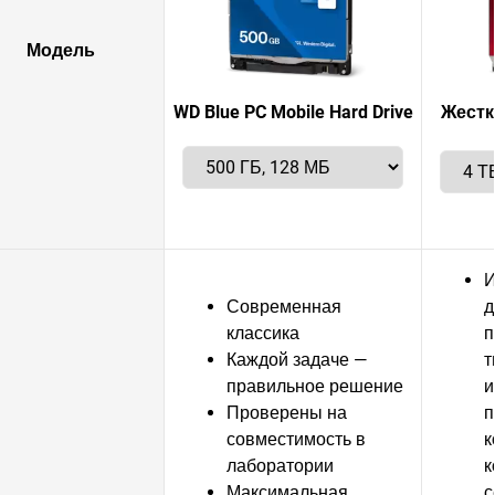
Модель
WD Blue PC Mobile Hard Drive
Жестк
И
Современная
д
классика
п
Каждой задаче —
т
правильное решение
и
Проверены на
п
совместимость в
к
лаборатории
к
Максимальная
с