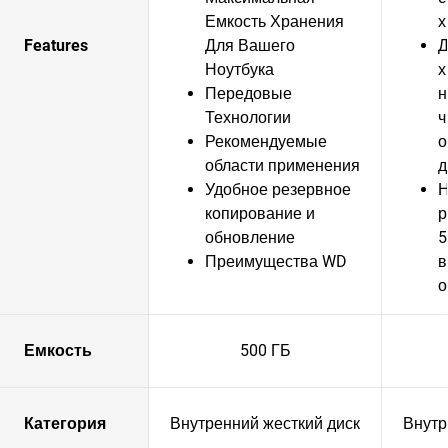
Емкость Хранения
х
Features
Для Вашего
Д
Ноутбука
х
Передовые
н
Технологии
ч
Рекомендуемые
о
области применения
д
Удобное резервное
Н
копирование и
р
обновление
5
Преимущества WD
в
о
Емкость
500 ГБ
Категория
Внутренний жесткий диск
Внутр