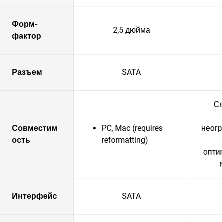
Форм-
2,5 дюйма
фактор
Разъем
SATA
С
Совместим
PC, Mac (requires
неог
ость
reformatting)
опти
Интерфейс
SATA