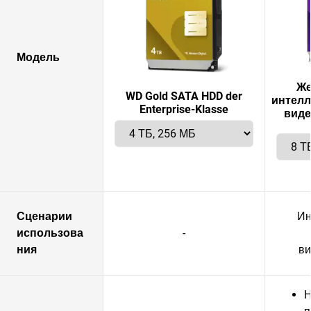
Модель
Же
WD Gold SATA HDD der
интелл
Enterprise-Klasse
вид
Сценарии
Ин
использова
-
ния
ви
Н