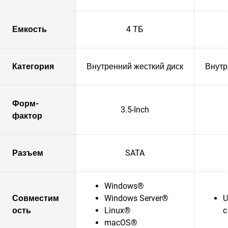
Емкость
4 ТБ
Категория
Внутренний жесткий диск
Внутр
Форм-
3.5-Inch
фактор
Разъем
SATA
Windows®
Совместим
Windows Server®
U
ость
Linux®
c
macOS®