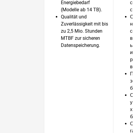
Energiebedarf
с
(Modelle ab 14 TB).
с
Qualität und
С
Zuverlässigkeit mit bis
н
zu 2,5 Mio. Stunden
с
MTBF zur sicheren
в
Datenspeicherung.
ь
и
р
в
П
э
б
О
у
х
б
О
г