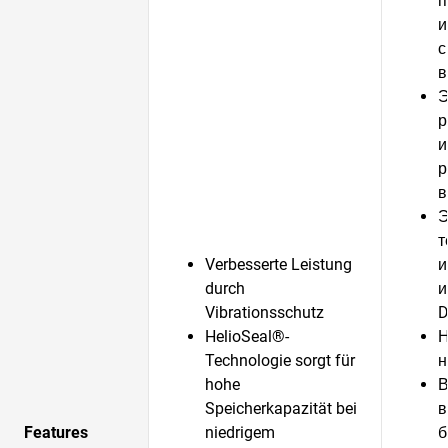
п
и
с
в
Э
р
и
р
в
Э
т
Verbesserte Leistung
и
durch
и
Vibrationsschutz
D
HelioSeal®-
Н
Technologie sorgt für
н
hohe
В
Speicherkapazität bei
в
Features
niedrigem
б