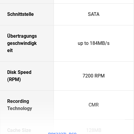
Schnittstelle
SATA
Übertragungs
geschwindigk
up to 184MB/s
eit
Disk Speed
7200 RPM
(RPM)
Recording
CMR
Technology
Cache Size
128MB
показать все