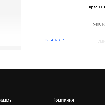
up to 11
5400 
показать все
CM
раммы
Компания