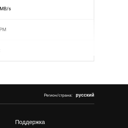
0MB/s
RPM
R
русский
Регион/страна:
Поддержка