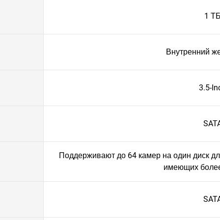
1 Т
Внутренний же
3.5-In
SAT
Поддерживают до 64 камер на один диск д
имеющих более
SAT