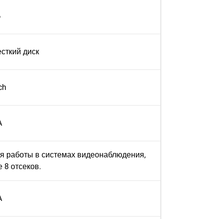
Б
сткий диск
ch
A
ля работы в системах видеонаблюдения,
 8 отсеков.
A