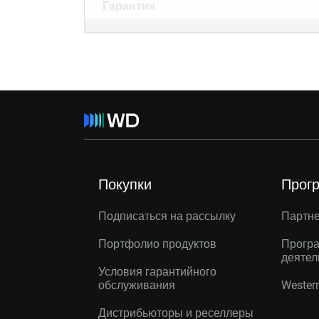
Гарантия
Покупки
Прог
Подписаться на рассылку
Партн
Портфолио продуктов
Програ
деятел
Условия гарантийного
обслуживания
Western
Дистрибьюторы и реселлеры