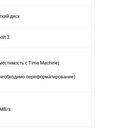
кий диск
olt 3
местимость с Time Machine)
(необходимо переформатирование)
0MB/s