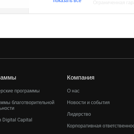
показать все
Ограниченная гара
раммы
Компания
ерские программы
О нас
ммы благотворительной
Новости и события
ьности
Лидерство
 Digital Capital
Корпоративная ответственно