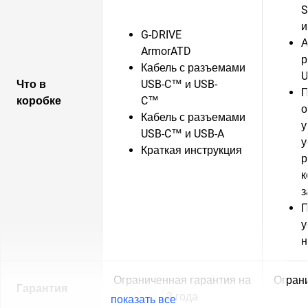
S
и
G-DRIVE
А
ArmorATD
р
Кабель с разъемами
U
Что в
USB-C™ и USB-
П
коробке
C™
о
Кабель с разъемами
у
USB-C™ и USB-A
у
Краткая инструкция
р
к
з
П
у
н
Ограниченная гарантия на
Ограни
Гарантия
3 года
показать все