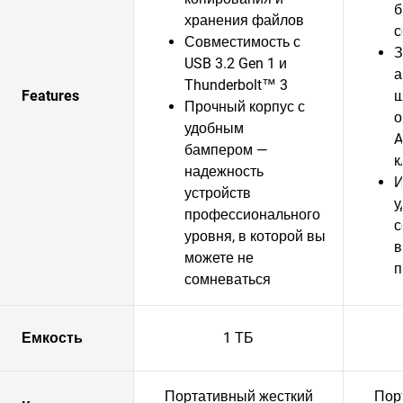
б
хранения файлов
с
Совместимость с
З
USB 3.2 Gen 1 и
а
Thunderbolt™ 3
Features
ш
Прочный корпус с
о
удобным
A
бампером —
к
надежность
И
устройств
у
профессионального
с
уровня, в которой вы
в
можете не
п
сомневаться
Емкость
1 ТБ
Портативный жесткий
Пор