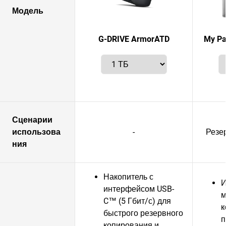
Модель
G-DRIVE ArmorATD
My Pa
Сценарии
использова
-
Резе
ния
Накопитель с
интерфейсом USB-
м
C™ (5 Гбит/с) для
к
быстрого резервного
п
копирования и