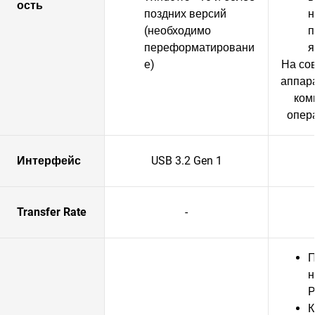
ость
поздних версий
н
(необходимо
п
переформатировани
я
е)
На со
аппар
ком
опер
Интерфейс
USB 3.2 Gen 1
Transfer Rate
-
П
н
P
К