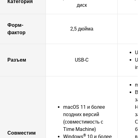
Категория
диск
Форм-
2,5 дюйма
фактор
U
Разъем
USB-C
U
i
m
В
з
macOS 11 и более
H
поздних версий
з
(совместимость с
О
Time Machine)
б
Совместим
®
Windows
10 и более
в