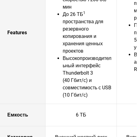
п
мин
м
1
До 26 ТБ
р
пространства для
П
резервного
Features
п
копирования и
5
хранения ценных
у
проектов
В
Высокопроизводител
а
ьный интерфейс
R
Thunderbolt 3
(40 Гбит/с) и
совместимость с USB
(10 Гбит/с)
Емкость
6 ТБ