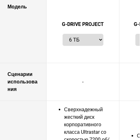
Модель
G-DRIVE PROJECT
G-
Сценарии
использова
-
ния
Сверхнадежный
жесткий диск
корпоративного
класса Ultrastar со
О
скоростью 7200 об/