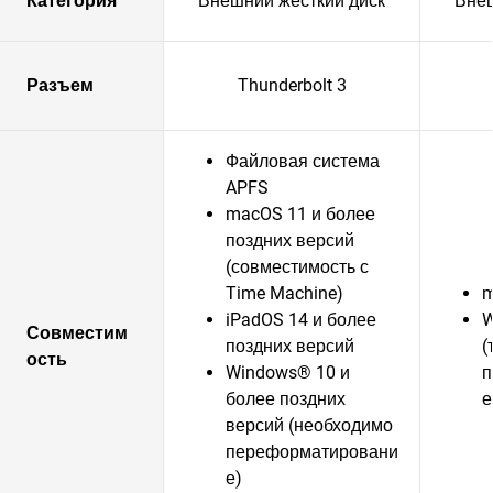
Категория
Внешний жесткий диск
Внеш
Разъем
Thunderbolt 3
Файловая система
APFS
macOS 11 и более
поздних версий
(совместимость с
Time Machine)
m
iPadOS 14 и более
W
Совместим
поздних версий
(
ость
Windows® 10 и
п
более поздних
е
версий (необходимо
переформатировани
е)