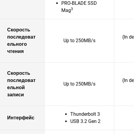
PRO-BLADE SSD
3
Mag
Скорость
последоват
(In d
Up to 250MB/s
ельного
чтения
Скорость
последоват
(In d
Up to 250MB/s
ельной
записи
Thunderbolt 3
Интерфейс
USB 3.2 Gen 2