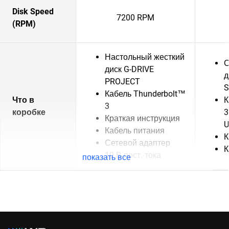
Disk Speed
7200 RPM
(RPM)
Настольный жесткий
С
диск G-DRIVE
д
PROJECT
S
Кабель Thunderbolt™
Что в
К
3
коробке
3
Краткая инструкция
U
Кабель питания
К
Сетевой адаптер
К
19 В пост. тока
показать все