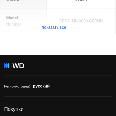
Model
SDPA1NN-0000-GBRNN
Number
показать все
русский
Регион/страна:
Покупки