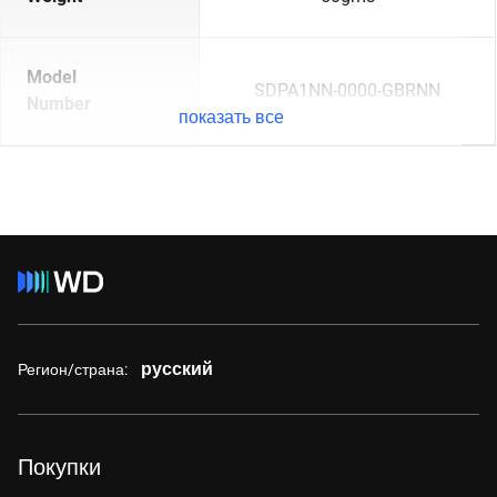
Model
SDPA1NN-0000-GBRNN
Number
показать все
русский
Регион/страна:
Покупки