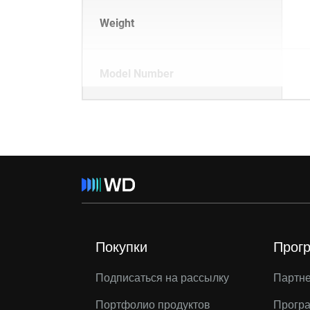
Weight
Model Number
Покупки
Прог
Подписаться на рассылку
Партн
Портфолио продуктов
Програ