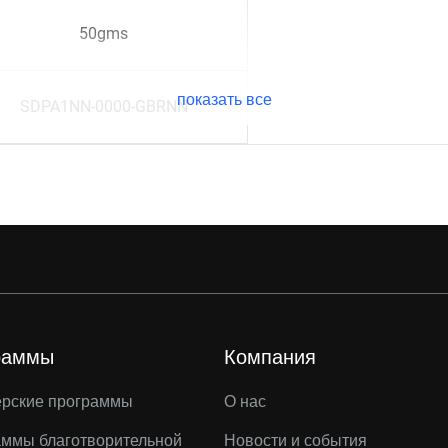
50gms
показать все
SDPA1NN-0000-GBRNN
раммы
Компания
ерские программы
О нас
ммы благотворительной
Новости и события