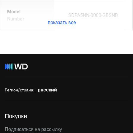
Model
SDPA5NN-0000-GBSNB
Number
показать все
русский
Регион/страна:
Покупки
Подписаться на рассылку