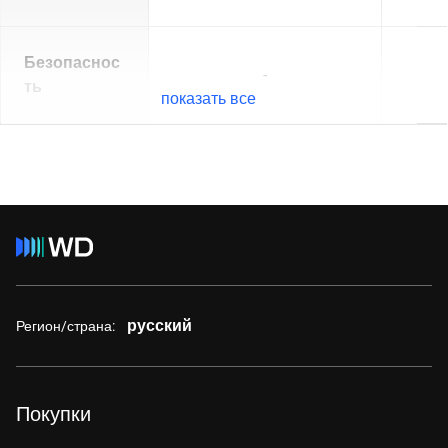
Безопаснос
-
ть
показать все
русский
Регион/страна:
Покупки