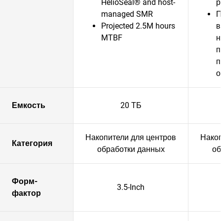
HelioSeal® and host-
р
managed SMR
П
Projected 2.5M hours
в
MTBF
н
п
п
о
Емкость
20 ТБ
Накопители для центров
Накоп
Категория
обработки данных
об
Форм-
3.5-Inch
фактор