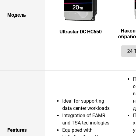
Модель
Накоп
Ultrastar DC HC650
обработ
П
с
в
Ideal for supporting
н
data center workloads
д
Integration of EAMR
П
and TSA technologies
х
Features
Equipped with
у