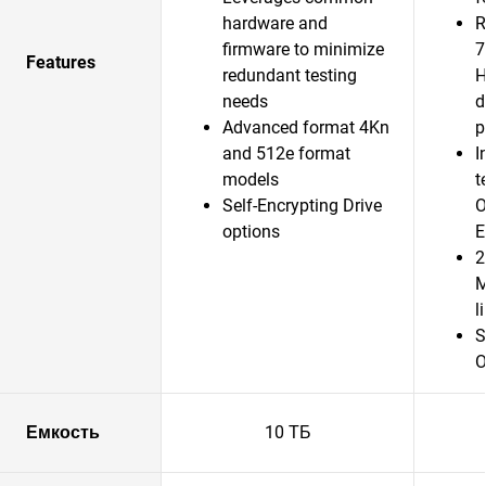
hardware and
R
firmware to minimize
7
Features
redundant testing
H
needs
d
Advanced format 4Kn
p
and 512e format
I
models
t
Self-Encrypting Drive
O
options
E
2
M
l
S
O
Емкость
10 ТБ