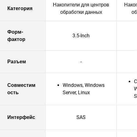
Накопители для центров
Накоп
Категория
обработки данных
об
Форм-
3.5-Inch
фактор
Разъем
-
C
Совместим
Windows, Windows
W
ость
Server, Linux
S
Интерфейс
SAS