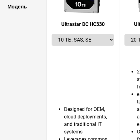
Модель
Ultrastar DC HC330
Ul
2
s
f
e
t
Designed for OEM,
a
cloud deployments,
a
and traditional IT
e
systems
O
Leverages common
f