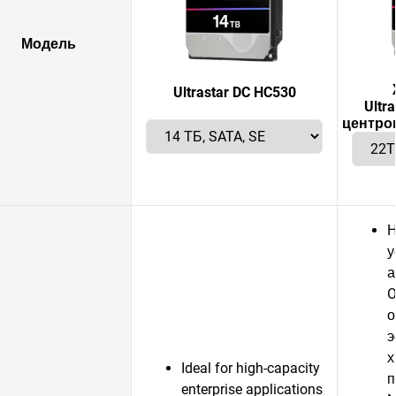
Модель
Ultrastar DC HC530
Ultr
центро
Н
у
а
O
о
э
х
Ideal for high-capacity
п
enterprise applications