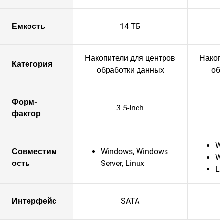
Емкость
14 ТБ
Накопители для центров
Накоп
Категория
обработки данных
об
Форм-
3.5-Inch
фактор
W
Совместим
Windows, Windows
W
ость
Server, Linux
L
Интерфейс
SATA