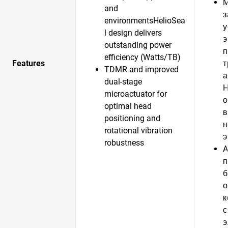
М
and
з
environmentsHelioSea
у
l design delivers
э
outstanding power
п
efficiency (Watts/TB)
Features
т
TDMR and improved
а
dual-stage
H
microactuator for
о
optimal head
в
positioning and
н
rotational vibration
э
robustness
A
п
б
о
к
с
э