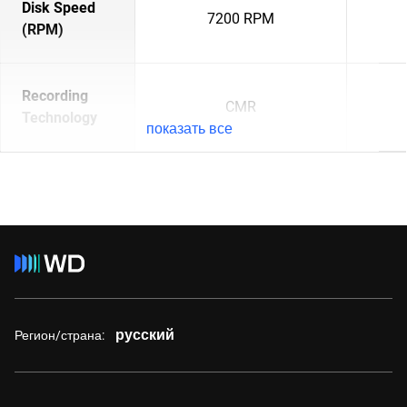
Disk Speed
7200 RPM
(RPM)
Recording
CMR
Technology
показать все
русский
Регион/страна: