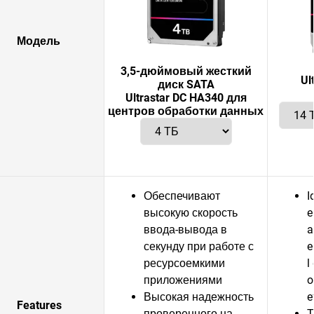
Модель
3,5-дюймовый жесткий
Ul
диск SATA
Ultrastar DC HA340 для
центров обработки данных
Обеспечивают
I
высокую скорость
e
ввода-вывода в
a
секунду при работе с
e
ресурсоемкими
l
приложениями
o
Высокая надежность
e
Features
проверенного на
T