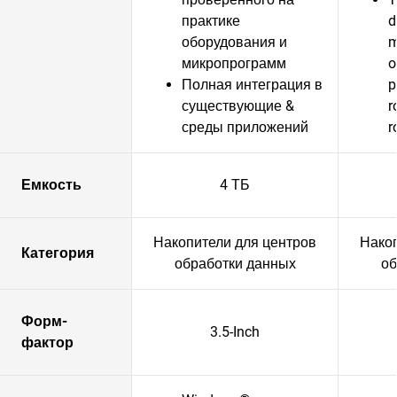
практике
d
оборудования и
m
микропрограмм
o
Полная интеграция в
p
существующие &
r
среды приложений
r
Емкость
4 ТБ
Накопители для центров
Накоп
Категория
обработки данных
об
Форм-
3.5-Inch
фактор