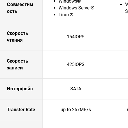
Windows®
Совместим
W
Windows Server®
ость
S
Linux®
Cкорость
154IOPS
чтения
Cкорость
425IOPS
записи
Интерфейс
SATA
Transfer Rate
up to 267MB/s