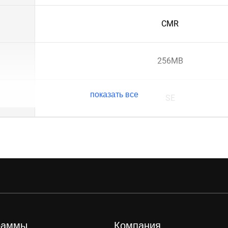
CMR
256MB
показать все
SE
раммы
Компания