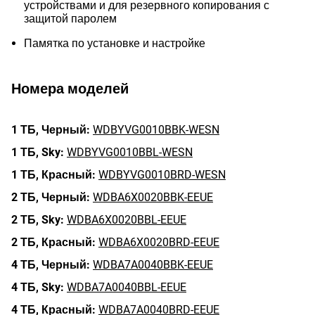
устройствами и для резервного копирования с
защитой паролем
Памятка по установке и настройке
Номера моделей
1 ТБ,
Черный:
WDBYVG0010BBK-WESN
1 ТБ,
Sky:
WDBYVG0010BBL-WESN
1 ТБ,
Красный:
WDBYVG0010BRD-WESN
2 ТБ,
Черный:
WDBA6X0020BBK-EEUE
2 ТБ,
Sky:
WDBA6X0020BBL-EEUE
2 ТБ,
Красный:
WDBA6X0020BRD-EEUE
4 ТБ,
Черный:
WDBA7A0040BBK-EEUE
4 ТБ,
Sky:
WDBA7A0040BBL-EEUE
4 ТБ,
Красный:
WDBA7A0040BRD-EEUE