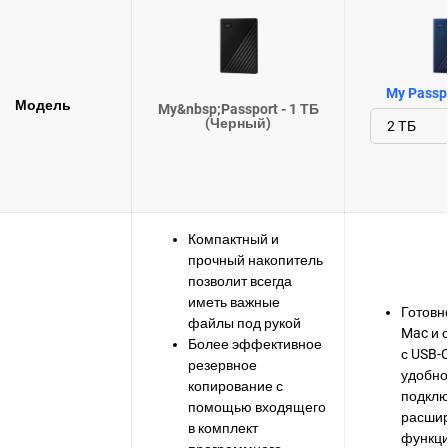
My Passpo
Модель
My&nbsp;Passport - 1 ТБ
(Черный)
Компактный и
прочный накопитель
позволит всегда
иметь важные
Готовно
файлы под рукой
Mac и 
Более эффективное
с USB-
резервное
удобно
копирование с
подклю
помощью входящего
расши
в комплект
функци