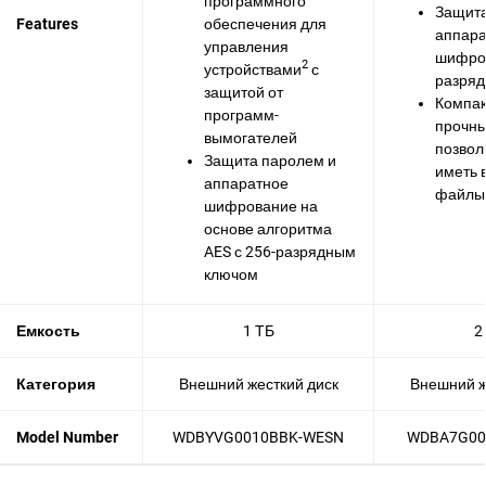
программного
Защита
Features
обеспечения для
аппара
управления
шифров
2
устройствами
с
разря
защитой от
Компак
программ-
прочны
вымогателей
позвол
Защита паролем и
иметь 
аппаратное
файлы 
шифрование на
основе алгоритма
AES с 256-разрядным
ключом
Емкость
1 ТБ
2
Категория
Внешний жесткий диск
Внешний ж
Model Number
WDBYVG0010BBK-WESN
WDBA7G00