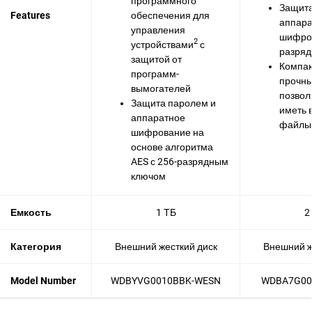
программного
Защита
Features
обеспечения для
аппара
управления
шифров
2
устройствами
с
разря
защитой от
Компак
программ-
прочны
вымогателей
позвол
Защита паролем и
иметь 
аппаратное
файлы 
шифрование на
основе алгоритма
AES с 256-разрядным
ключом
Емкость
1 ТБ
2
Категория
Внешний жесткий диск
Внешний ж
Model Number
WDBYVG0010BBK-WESN
WDBA7G00