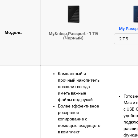
My Passpo
Модель
My&nbsp;Passport - 1 ТБ
(Черный)
Компактный и
прочный накопитель
позволит всегда
иметь важные
Готовно
файлы под рукой
Mac и 
Более эффективное
с USB-
резервное
удобно
копирование с
подклю
помощью входящего
расши
в комплект
функци