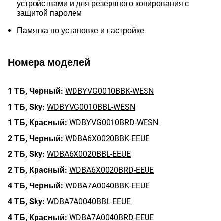
устройствами и для резервного копирования с
защитой паролем
Памятка по установке и настройке
Номера моделей
1 ТБ,
Черный:
WDBYVG0010BBK-WESN
1 ТБ,
Sky:
WDBYVG0010BBL-WESN
1 ТБ,
Красный:
WDBYVG0010BRD-WESN
2 ТБ,
Черный:
WDBA6X0020BBK-EEUE
2 ТБ,
Sky:
WDBA6X0020BBL-EEUE
2 ТБ,
Красный:
WDBA6X0020BRD-EEUE
4 ТБ,
Черный:
WDBA7A0040BBK-EEUE
4 ТБ,
Sky:
WDBA7A0040BBL-EEUE
4 ТБ,
Красный:
WDBA7A0040BRD-EEUE