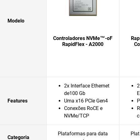
Modelo
Controladores NVMe™-oF
Rap
RapidFlex - A2000
Co
2x Interface Ethernet
2
de100 Gb
E
Features
Uma x16 PCIe Gen4
P
Conexões RoCE e
R
NVMe/TCP
c
Plataformas para data
Pla
Categoria