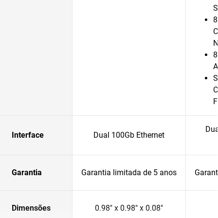
S
8
C
N
8
A
S
C
F
Dua
Interface
Dual 100Gb Ethernet
Garantia
Garantia limitada de 5 anos
Garant
Dimensões
0.98" x 0.98" x 0.08"