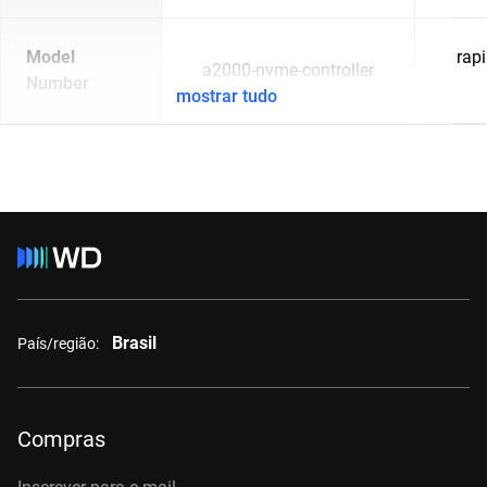
Model
rap
a2000-nvme-controller
Number
mostrar tudo
Brasil
País/região:
Compras