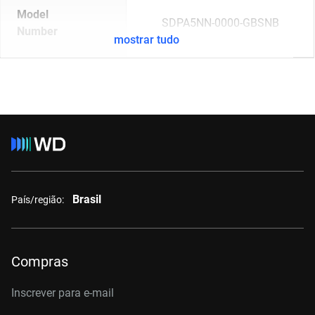
Model
SDPA5NN-0000-GBSNB
Number
mostrar tudo
Brasil
País/região:
Compras
Inscrever para e-mail