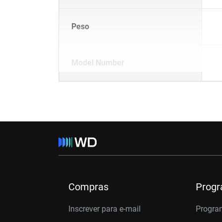
Peso
Model Number
Compras
Prog
Inscrever para e-mail
Progra