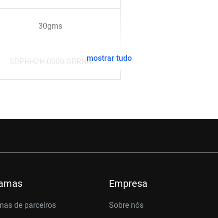
30gms
mostrar tudo
SDPHH2H-0000-GBRNN
ramas
Empresa
mas de parceiros
Sobre nós