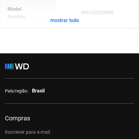
Model
WDCA043RNN
Number
mostrar tudo
Brasil
País/região:
Compras
Inscrever para e-mail