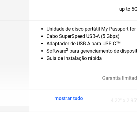
up to 5
Unidade de disco portátil My Passport fo
Cabo SuperSpeed USB-A (5 Gbps)
Adaptador de USB-A para USB-C™
2
Software
para gerenciamento de disposi
Guia de instalação rápida
Garantia limita
mostrar tudo
4.22" x 2.95