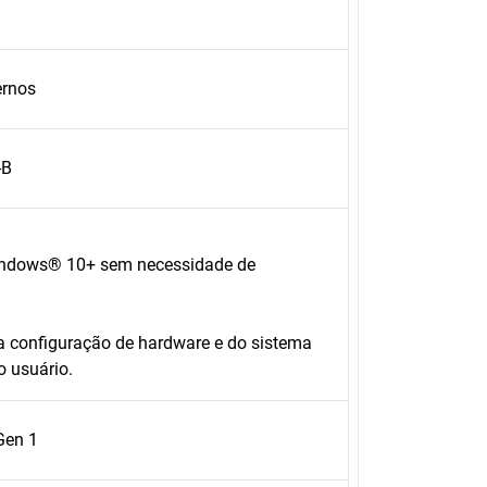
B
ernos
-B
Windows® 10+ sem necessidade de
a configuração de hardware e do sistema
o usuário.
Gen 1