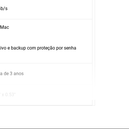
Gb/s
r Mac
tivo e backup com proteção por senha
da de 3 anos
" x 0.53"