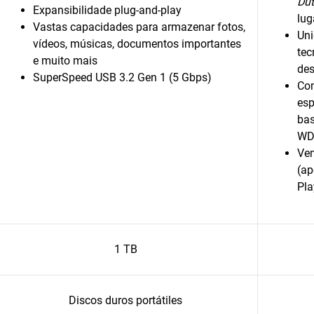
Dut
Expansibilidade plug-and-play
lug
Vastas capacidades para armazenar fotos,
Uni
vídeos, músicas, documentos importantes
tec
e muito mais
de
SuperSpeed USB 3.2 Gen 1 (5 Gbps)
Com
esp
bas
WD
Vem
(ap
Pla
1 TB
Discos duros portátiles