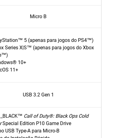
Micro B
yStation™ 5 (apenas para jogos do PS4™)
x Series X|S™ (apenas para jogos do Xbox
e™)
ndows® 10+
cOS 11+
USB 3.2 Gen 1
_BLACK™
Call of Duty®: Black Ops Cold
r
Special Edition P10 Game Drive
o USB Type-A para Micro-B