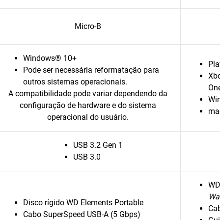
Micro-B
Windows® 10+
Pla
Pode ser necessária reformatação para
Xbo
outros sistemas operacionais.
On
A compatibilidade pode variar dependendo da
Wi
configuração de hardware e do sistema
ma
operacional do usuário.
USB 3.2 Gen 1
USB 3.0
WD
Wa
Disco rígido WD Elements Portable
Cab
Cabo SuperSpeed USB-A (5 Gbps)