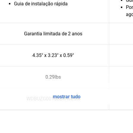
Gui
Guia de instalação rápida
Pon
ago
Garantia limitada de 2 anos
4.35" x 3.23" x 0.59"
0.29lbs
mostrar tudo
WDBUZG0010BBK-WESN