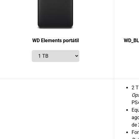
WD Elements portátil
WD_BLA
2 T
Ops
PS4
Eq
ago
de
For