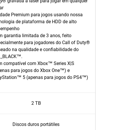
y
® gravada a laser para jogar em qualquer
ar
dade Premium para jogos usando nossa
nologia de plataforma de HDD de alto
sempenho
 garantia limitada de 3 anos, feito
ecialmente para jogadores do Call of Duty®
eado na qualidade e confiabilidade do
_BLACK™.
 compatível com Xbox™ Series X|S
enas para jogos do Xbox One™) e
yStation™ 5 (apenas para jogos do PS4™)
2 TB
Discos duros portátiles