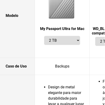
Modelo
My Passport Ultra for Mac
WD_BLA
compatí
Caso de Uso
Backups
F
Design de metal
o
elegante para maior
à
durabilidade para
j
levar a qualquer lugar
v