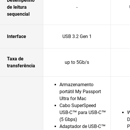
Desempenho
de leitura
-
sequencial
Interface
USB 3.2 Gen 1
Taxa de
up to 5Gb/s
transferência
Armazenamento
portátil My Passport
Ultra for Mac
Cabo SuperSpeed
USB-C™ para USB-C™
W
(5 Gbps)
D
Adaptador de USB-C™
P