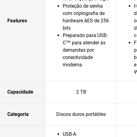
Proteção de senha
H
com criptografia de
d
Features
hardware AES de 256
o
bits
d
Preparado para USB-
c
C™ para atender às
F
demandas por
p
conectividade
b
moderna
e
Capacidade
2 TB
Categoria
Discos duros portátiles
USB-A