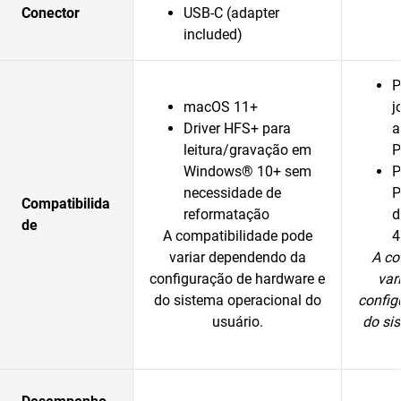
Conector
USB-C (adapter
included)
P
macOS 11+
j
Driver HFS+ para
a
leitura/gravação em
P
Windows® 10+ sem
P
necessidade de
P
Compatibilida
reformatação
d
de
A compatibilidade pode
4
variar dependendo da
A co
configuração de hardware e
var
do sistema operacional do
config
usuário.
do si