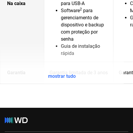
Na caixa
para USB-A
C
2
Software
para
M
gerenciamento de
G
dispositivo e backup
r
com proteção por
senha
Guia de instalação
rápida
Garantia
Garantia limitada de 3 anos
Garant
mostrar tudo