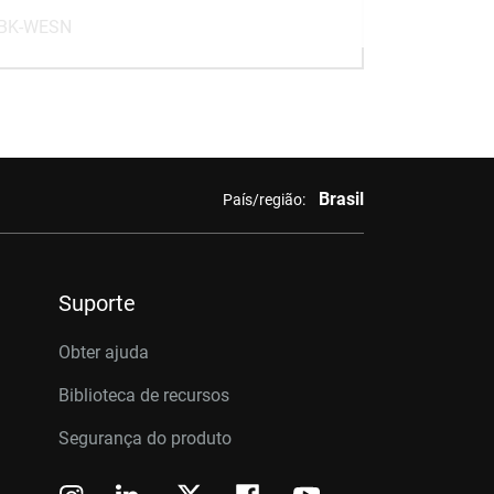
BK-WESN
Brasil
País/região:
Suporte
Obter ajuda
Biblioteca de recursos
Segurança do produto