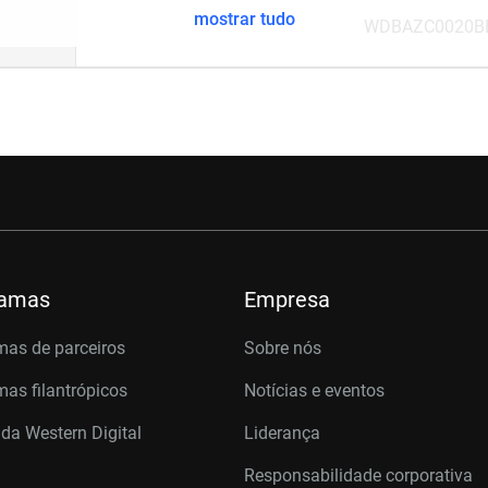
mostrar tudo
WDBAZC0020B
ramas
Empresa
mas de parceiros
Sobre nós
as filantrópicos
Notícias e eventos
 da Western Digital
Liderança
Responsabilidade corporativa