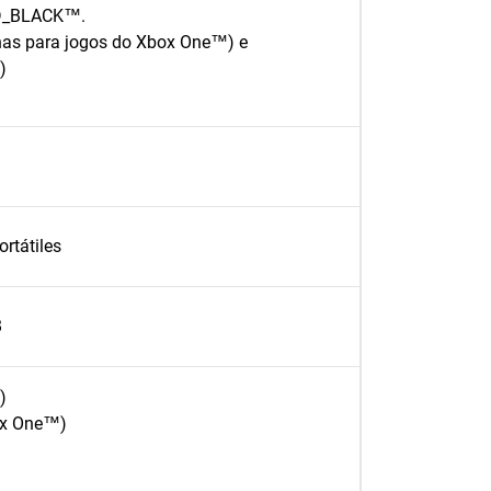
WD_BLACK™.
as para jogos do Xbox One™) e
)
rtátiles
B
)
ox One™)