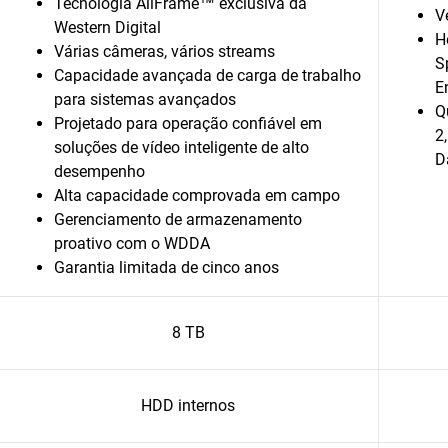
Tecnologia AllFrame™ exclusiva da
V
Western Digital
H
Várias câmeras, vários streams
S
Capacidade avançada de carga de trabalho
E
para sistemas avançados
Q
Projetado para operação confiável em
2
soluções de vídeo inteligente de alto
D
desempenho
Alta capacidade comprovada em campo
Gerenciamento de armazenamento
proativo com o WDDA
Garantia limitada de cinco anos
8 TB
HDD internos