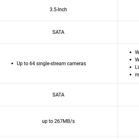
3.5-Inch
SATA
W
W
Up to 64 single-stream cameras
L
m
SATA
up to 267MB/s