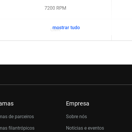
7200 RPM
mostrar tudo
CMR
ramas
Empresa
mas de parceiros
Sobre nós
as filantrópicos
Notícias e eventos