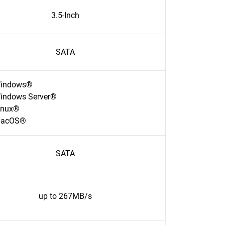
3.5-Inch
SATA
indows®
indows Server®
inux®
acOS®
SATA
up to 267MB/s