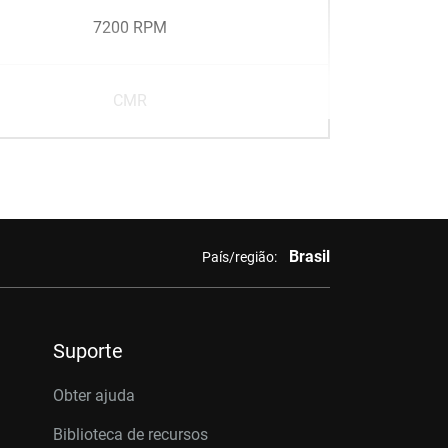
7200 RPM
CMR
Brasil
País/região:
Suporte
Obter ajuda
Biblioteca de recursos