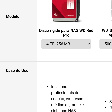
Modelo
Disco rígido para NAS WD Red
WD_B
Pro
M
Caso de Uso
-
Ideal para
profissionais de
criação, empresas
S
médias a grande e
R
sistemas NAS