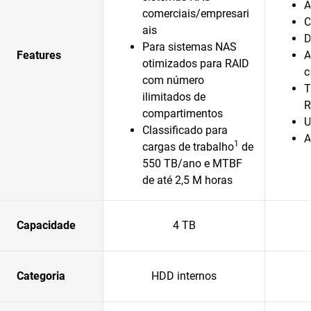
A
comerciais/empresari
C
ais
D
Para sistemas NAS
Features
A
otimizados para RAID
c
com número
T
ilimitados de
R
compartimentos
U
Classificado para
A
1
cargas de trabalho
de
550 TB/ano e MTBF
de até 2,5 M horas
Capacidade
4 TB
Categoria
HDD internos