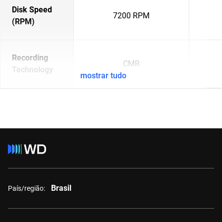
Disk Speed
7200 RPM
(RPM)
Recording
CMR
Technology
mostrar tudo
Brasil
País/região: