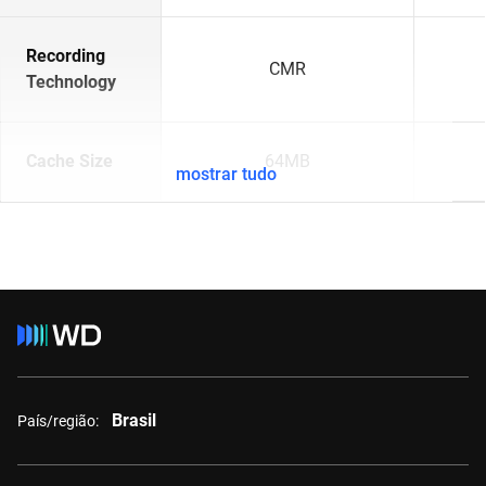
Recording
CMR
Technology
Cache Size
64MB
mostrar tudo
Brasil
País/região: