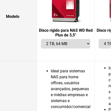
Modelo
Disco rígido para NAS WD Red
Disco r
Plus de 3,5"
I
Ideal para sistemas
p
NAS para home
c
offices, usuários
m
avançados, pequenas
s
e médias empresas e
c
sistemas e
a
concumidor/comercial
P