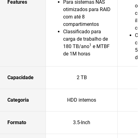
Features
Para sistemas NAS
o
otimizados para RAID
c
com até 8
i
compartimentos
c
Classificado para
C
carga de trabalho de
c
1
180 TB/ano
e MTBF
5
de 1M horas
d
Capacidade
2 TB
Categoria
HDD internos
Formato
3.5-Inch