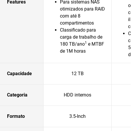
Features
Para sistemas NAS
o
otimizados para RAID
c
com até 8
i
compartimentos
c
Classificado para
C
carga de trabalho de
c
1
180 TB/ano
e MTBF
5
de 1M horas
d
Capacidade
12 TB
Categoria
HDD internos
Formato
3.5-Inch