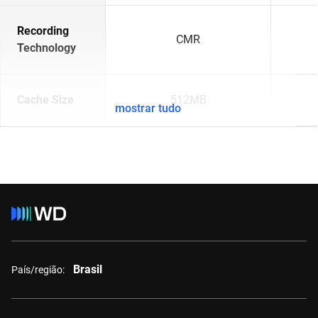
Recording
CMR
Technology
Cache Size
512MB
mostrar tudo
Brasil
País/região: