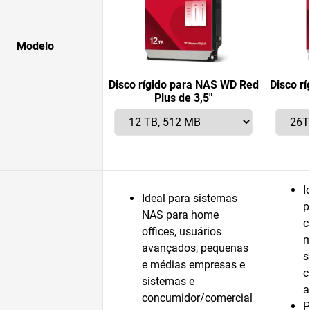
Modelo
Disco rígido para NAS WD Red
Disco r
Plus de 3,5"
I
Ideal para sistemas
p
NAS para home
c
offices, usuários
m
avançados, pequenas
s
e médias empresas e
c
sistemas e
a
concumidor/comercial
P