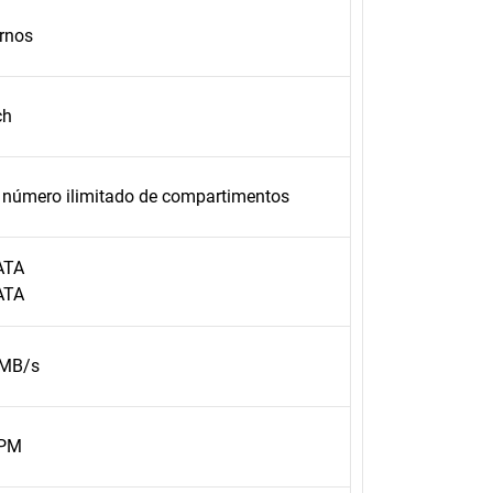
rnos
ch
número ilimitado de compartimentos
ATA
ATA
4MB/s
RPM