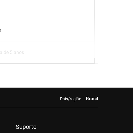
B
da de 5 anos
Brasil
País/região:
Suporte