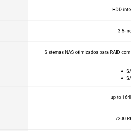
HDD inte
3.5-In
Sistemas NAS otimizados para RAID com 
S
S
up to 16
7200 