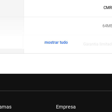
CMR
64M
mostrar tudo
Garantia limita
ramas
Empresa