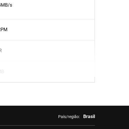
84MB/s
RPM
R
MB
Brasil
País/região: