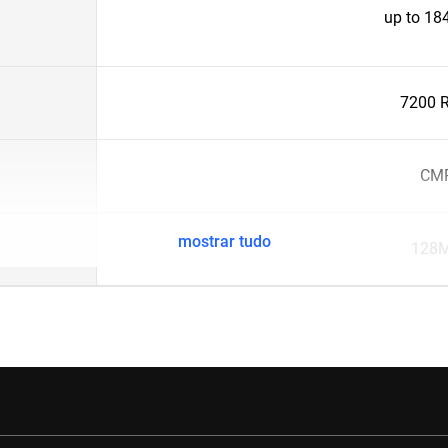
up to 1
7200 
CM
mostrar tudo
128