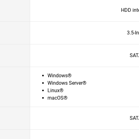
HDD int
3.5-I
SAT
Windows®
Windows Server®
Linux®
macOS®
SAT