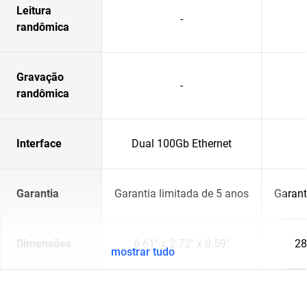
Leitura
-
randômica
Gravação
-
randômica
Interface
Dual 100Gb Ethernet
Garantia
Garantia limitada de 5 anos
Garant
Dimensões
6.61" x 2.72" x 0.59"
28
mostrar tudo