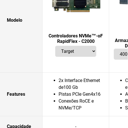
Modelo
Controladores NVMe™-oF
Armaz
RapidFlex - C2000
D
2x Interface Ethernet
C
de100 Gb
e
Features
Pistas PCIe Gen4x16
A
Conexões RoCE e
B
NVMe/TCP
S
Capacidade
-