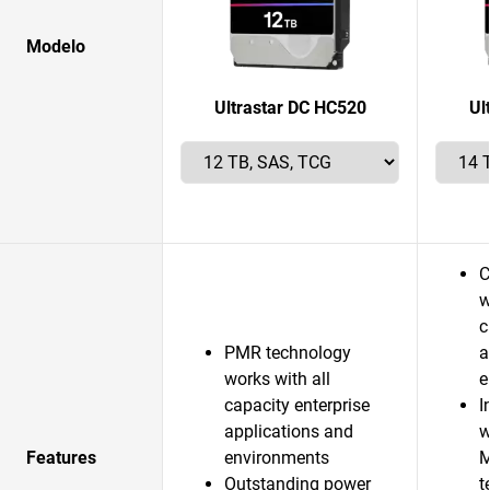
Modelo
Ultrastar DC HC520
Ul
C
w
c
PMR technology
a
works with all
e
capacity enterprise
I
applications and
w
Features
environments
M
Outstanding power
t