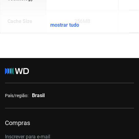
Cache Size
256MB
mostrar tudo
Brasil
País/região:
Compras
Inscrever para e-mail