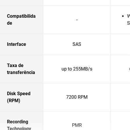
Compatibilida
W
-
de
S
Interface
SAS
Taxa de
up to 255MB/s
transferência
Disk Speed
7200 RPM
(RPM)
Recording
PMR
Technology