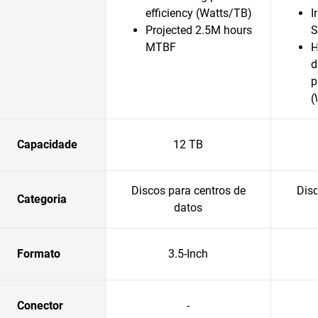
efficiency (Watts/TB)
I
Projected 2.5M hours
S
MTBF
H
d
p
(
Capacidade
12 TB
Discos para centros de
Disc
Categoria
datos
Formato
3.5-Inch
Conector
-