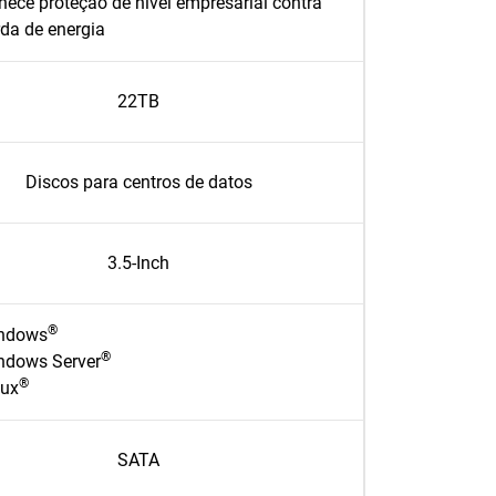
nece proteção de nível empresarial contra
da de energia
22TB
Discos para centros de datos
3.5-Inch
®
ndows
®
ndows Server
®
nux
SATA