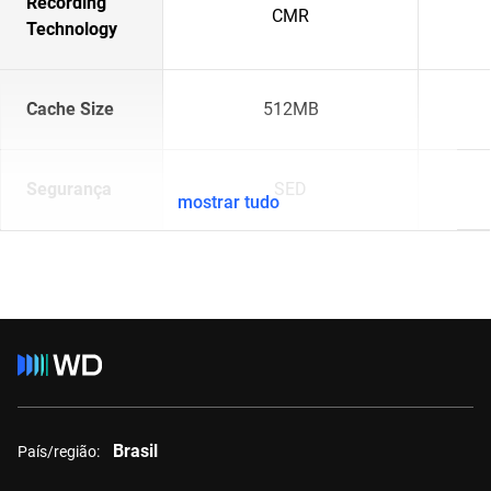
Recording
CMR
Technology
Cache Size
512MB
Segurança
SED
mostrar tudo
Brasil
País/região: