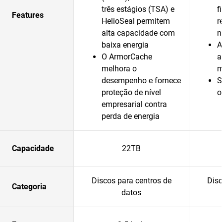
três estágios (TSA) e
f
Features
HelioSeal permitem
r
alta capacidade com
n
baixa energia
A
O ArmorCache
a
melhora o
m
desempenho e fornece
S
proteção de nível
o
empresarial contra
perda de energia
Capacidade
22TB
Discos para centros de
Disc
Categoria
datos