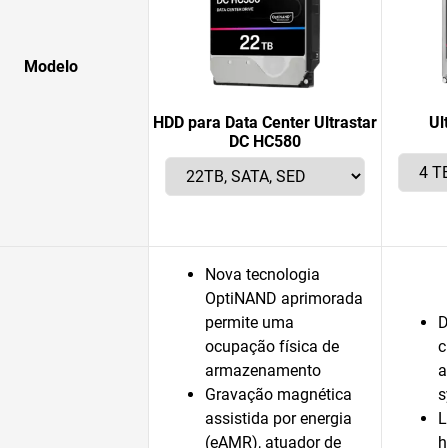
Modelo
HDD para Data Center Ultrastar
Ul
DC HC580
Nova tecnologia
OptiNAND aprimorada
permite uma
D
ocupação física de
c
armazenamento
a
Gravação magnética
s
assistida por energia
L
(eAMR), atuador de
h