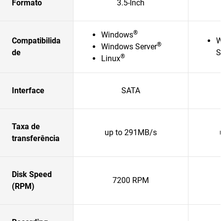
Formato
3.5-Inch
®
Windows
Compatibilida
W
®
Windows Server
de
S
®
Linux
Interface
SATA
Taxa de
up to 291MB/s
transferência
Disk Speed
7200 RPM
(RPM)