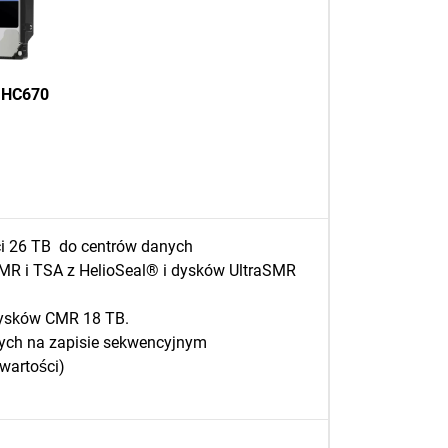
C HC670
ci 26 TB do centrów danych
AMR i TSA z HelioSeal® i dysków UltraSMR
dysków CMR 18 TB.
cych na zapisie sekwencyjnym
wartości)