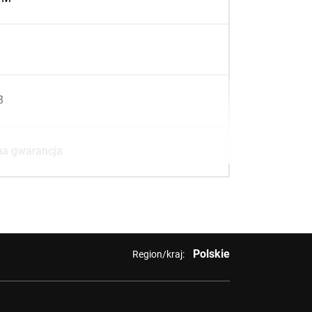
B
ona gwarancja
Polskie
Region/kraj: