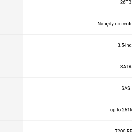
26TB
Napędy do cent
3.5-Inc
SATA
SAS
up to 261
7200 R