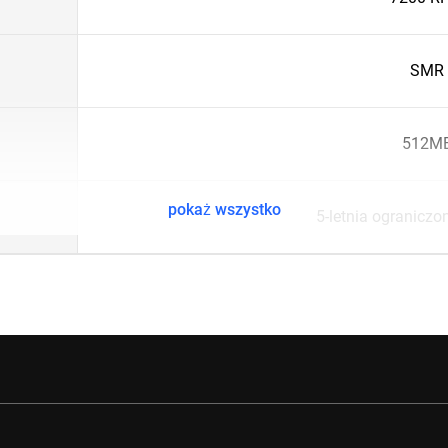
SMR
512M
pokaż wszystko
5-letnia ogranicz