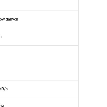
rów danych
h
MB/s
PM