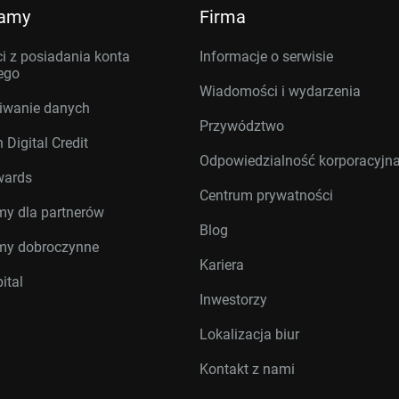
ramy
Firma
i z posiadania konta
Informacje o serwisie
ego
Wiadomości i wydarzenia
iwanie danych
Przywództwo
 Digital Credit
Odpowiedzialność korporacyjn
wards
Centrum prywatności
my dla partnerów
Blog
my dobroczynne
Kariera
ital
Inwestorzy
Lokalizacja biur
Kontakt z nami