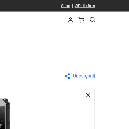
Shop
|
WD dla firm
Udostępnij