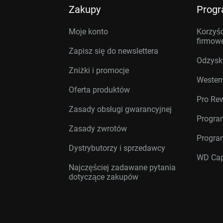
Zakupy
Prog
Moje konto
Korzyśc
firmow
Zapisz się do newslettera
Odzysk
Zniżki i promocje
Western
Oferta produktów
Pro Re
Zasady obsługi gwarancyjnej
Progra
Zasady zwrotów
Progra
Dystrybutorzy i sprzedawcy
WD Cap
Najczęściej zadawane pytania
dotyczące zakupów